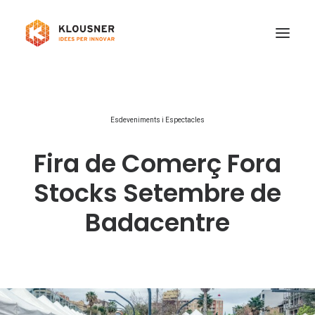
Qui som
Esdeveniments i Espectacles
Serveis
Fira de Comerç Fora
Treballa amb nosaltres
Projectes
Stocks Setembre de
Contacte
Badacentre