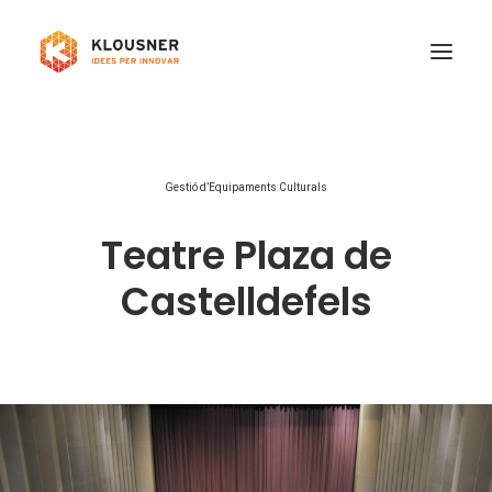
Qui som
Gestió d’Equipaments Culturals
Serveis
Teatre Plaza de
Treballa amb nosaltres
Projectes
Castelldefels
Contacte